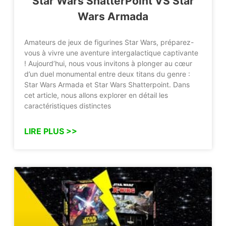
Star Wars ShatterPoint VS Star
Wars Armada
Amateurs de jeux de figurines Star Wars, préparez-
vous à vivre une aventure intergalactique captivante
! Aujourd’hui, nous vous invitons à plonger au cœur
d’un duel monumental entre deux titans du genre :
Star Wars Armada et Star Wars Shatterpoint. Dans
cet article, nous allons explorer en détail les
caractéristiques distinctes
LIRE PLUS >>