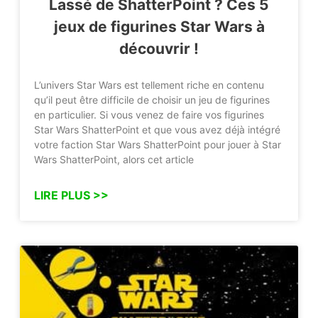
Lassé de ShatterPoint ? Ces 5
jeux de figurines Star Wars à
découvrir !
L’univers Star Wars est tellement riche en contenu
qu’il peut être difficile de choisir un jeu de figurines
en particulier. Si vous venez de faire vos figurines
Star Wars ShatterPoint et que vous avez déjà intégré
votre faction Star Wars ShatterPoint pour jouer à Star
Wars ShatterPoint, alors cet article
LIRE PLUS >>