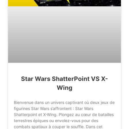
Star Wars ShatterPoint VS X-
Wing
Bienvenue dans un univers captivant où deux jeux de
figurines Star Wars s’affrontent : Star Wars
Shatterpoint et X-Wing. Plongez au cœur de batailles
terrestres épiques ou envolez-vous pour des
combats spatiaux à couper le souffle. Dans cet