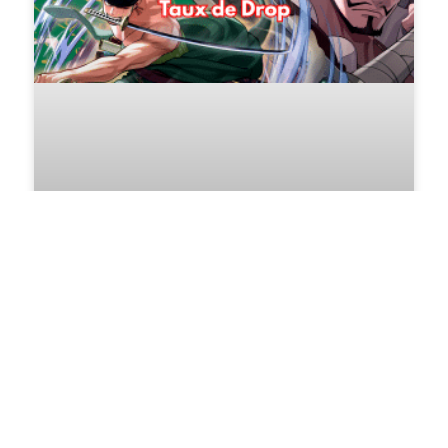
Analyse Des Taux De Drop De
L’OP-12 : À Quoi S’attendre En
Ouvrant Un Display ?
LIRE PLUS >>