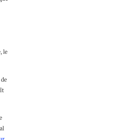
 le
 de
ît
e
al
ur