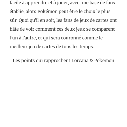
facile à apprendre et à jouer, avec une base de fans
établie, alors Pokémon peut être le choix le plus
sûr. Quoi qu’il en soit, les fans de jeux de cartes ont
hâte de voir comment ces deux jeux se comparent
l’un à l’autre, et qui sera couronné comme le
meilleur jeu de cartes de tous les temps.
Les points qui rapprochent Lorcana & Pokémon