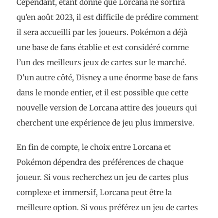
Cependant, étant donné que Lorcana ne sortira
qu’en août 2023, il est difficile de prédire comment
il sera accueilli par les joueurs. Pokémon a déjà
une base de fans établie et est considéré comme
l’un des meilleurs jeux de cartes sur le marché.
D’un autre côté, Disney a une énorme base de fans
dans le monde entier, et il est possible que cette
nouvelle version de Lorcana attire des joueurs qui
cherchent une expérience de jeu plus immersive.
En fin de compte, le choix entre Lorcana et
Pokémon dépendra des préférences de chaque
joueur. Si vous recherchez un jeu de cartes plus
complexe et immersif, Lorcana peut être la
meilleure option. Si vous préférez un jeu de cartes