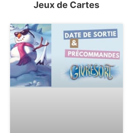
Jeux de Cartes