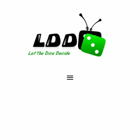
Aller
Menu
au
contenu
principal