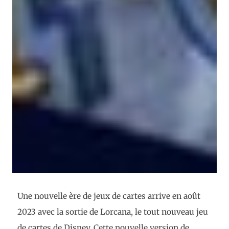
Une nouvelle ère de jeux de cartes arrive en août
2023 avec la sortie de Lorcana, le tout nouveau jeu
de cartes de Disney. Cette nouvelle version de