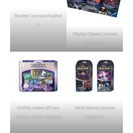
Booster Lorcana chapitre
2
Display Disney Lorcana
chapitre 2
Coffret cadeau 100 ans
Deck Disney Lorcana
Disney Lorcana Chapitre
Chapitre 2
2