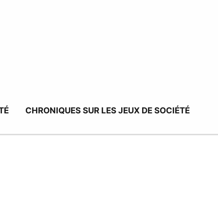
TÉ
CHRONIQUES SUR LES JEUX DE SOCIÉTÉ