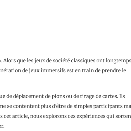
 Alors que les jeux de société classiques ont longtemp
nération de jeux immersifs est en train de prendre le
e de déplacement de pions ou de tirage de cartes. Ils
ne se contentent plus d’être de simples participants ma
s cet article, nous explorons ces expériences qui sorten
er.