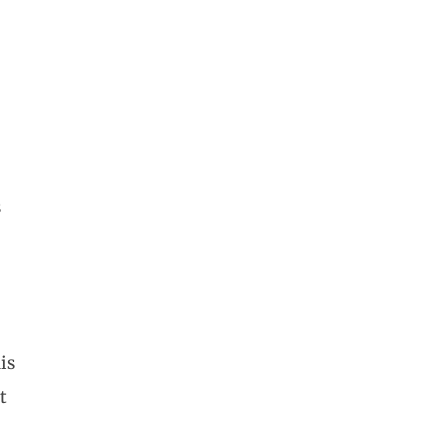
s
is
t