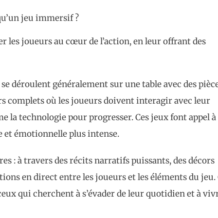
qu’un jeu immersif ?
r les joueurs au cœur de l’action, en leur offrant des
 se déroulent généralement sur une table avec des pièc
rs complets où les joueurs doivent interagir avec leur
 la technologie pour progresser. Ces jeux font appel à
 et émotionnelle plus intense.
s : à travers des récits narratifs puissants, des décors
tions en direct entre les joueurs et les éléments du jeu.
ceux qui cherchent à s’évader de leur quotidien et à viv