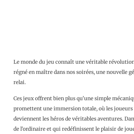
Le monde du jeu connaît une véritable révolution.
régné en maître dans nos soirées, une nouvelle gé
relai.
Ces jeux offrent bien plus qu’une simple mécaniqu
promettent une immersion totale, où les joueurs 
deviennent les héros de véritables aventures. Dan
de l’ordinaire et qui redéfinissent le plaisir de jou